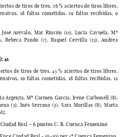
iertos de tiros de tres, 26 % aciertos de tiros libres,
nsivos, 18 faltas cometidas, 19 faltas recibidas, 9
José Arévalo, Mar Rincón (11), Lucia Cayuela, Mª
, Rebeca Pando (7), Raquel Cervilla (13), Andrea
):
41
ertos de tiros de tres, 45 % aciertos de tiros libres,
nsivos, 19 faltas cometidas, 18 faltas recibidas, 11
idia Argenta, Mª Carmen García, Irene Carbonell (8),
ena (3), Inés Serrano (3), Sara Morillas (8), Marta
lz.
 Ciudad Real – 6 puntos C. B. Cuenca Femenino
º Ence Ciudad Real - (0-10) per.4º Cuenca Femenino