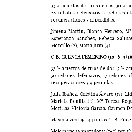
33 % aciertos de tiros de dos, 30 % ac
28 rebotes defensivos, 4 rebotes ofe
recuperaciones y 11 perdidas.
Jimena Martin, Blanca Herrero, Mª 
Esperanza Sánchez, Rebeca Salinas
Morcillo (2), María Juan (4)
C.B. CUENCA FEMENINO (10+6+9+16
33 % aciertos de tiros de dos, 5 % aci
30 rebotes defensivos, 13 rebotes ofe
recuperaciones y 9 perdidas.
Julia Ibáñez, Cristina Álvaro (17), L
Mariela Bonilla (2), Mª Teresa Requ
Morillas, Victoria García, Carmen Do
Máxima Ventaja: 4 puntos C. B. Ence
Mejora racha anotadora: (7-0) per.3