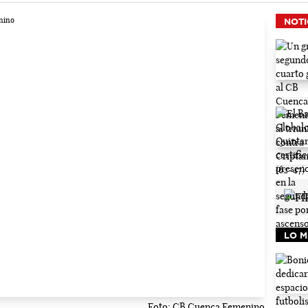
NOTI
LO M
Foto: CB Cuenca Femenino