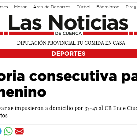
nses
Motor
Área de Deportes
Fútbol
Bádminton
Pira
DEPORTES
oria consecutiva pa
menino
ar se impusieron a domicilio por 37-41 al CB Ence Ciu
ntos