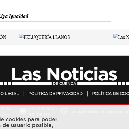
Liga Igualdad
SO LEGAL
POLÍTICA DE PRIVACIDAD
POLÍTICA DE COO
20 S.L.
969 693 800
redaccion@lasnoticiasdecuenc
601 119 818
Cuenca
 de cookies para poder
a de usuario posible,