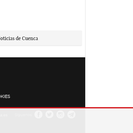
KIES
a.es
Síguenos