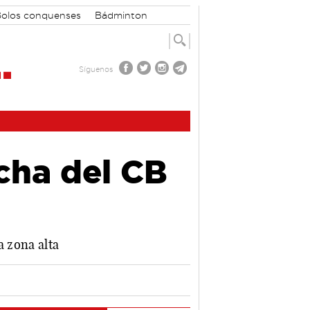
olos conquenses
Bádminton
Síguenos
acha del CB
a zona alta