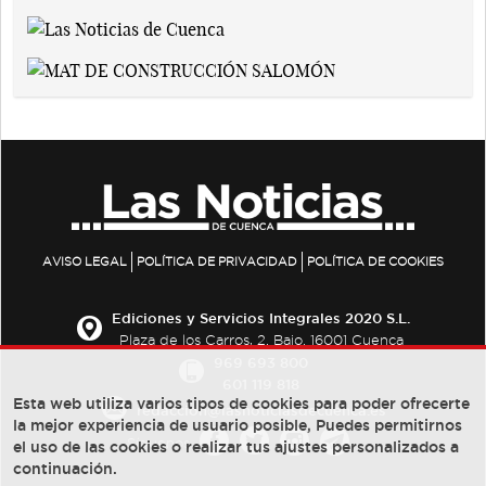
AVISO LEGAL
POLÍTICA DE PRIVACIDAD
POLÍTICA DE COOKIES
Ediciones y Servicios Integrales 2020 S.L.
Plaza de los Carros, 2. Bajo. 16001 Cuenca
969 693 800
601 119 818
Esta web utiliza varios tipos de cookies para poder ofrecerte
redaccion@lasnoticiasdecuenca.es
la mejor experiencia de usuario posible, Puedes permitirnos
Síguenos
el uso de las cookies o realizar tus ajustes personalizados a
continuación.