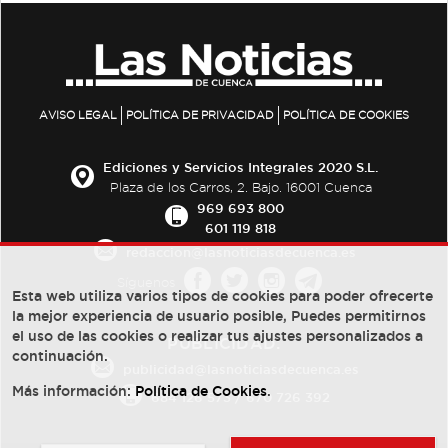
AVISO LEGAL
POLÍTICA DE PRIVACIDAD
POLÍTICA DE COOKIES
Ediciones y Servicios Integrales 2020 S.L.
Plaza de los Carros, 2. Bajo. 16001 Cuenca
969 693 800
601 119 818
redaccion@lasnoticiasdecuenca.es
Síguenos
Esta web utiliza varios tipos de cookies para poder ofrecerte
la mejor experiencia de usuario posible, Puedes permitirnos
el uso de las cookies o realizar tus ajustes personalizados a
PUBLICIDAD:
continuación.
publicidad@lasnoticiasdecuenca.es
Más información:
Política de Cookies
.
684 126 573
/
670 726 392