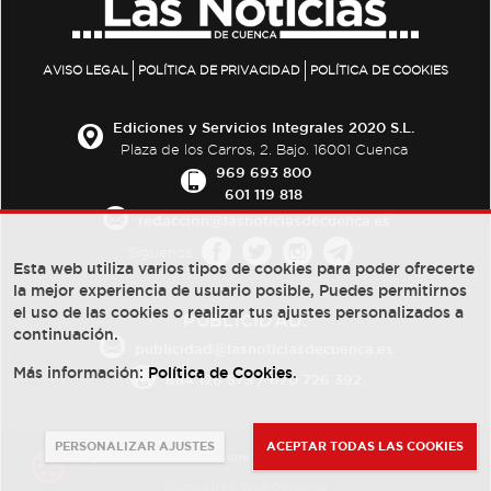
AVISO LEGAL
POLÍTICA DE PRIVACIDAD
POLÍTICA DE COOKIES
Ediciones y Servicios Integrales 2020 S.L.
Plaza de los Carros, 2. Bajo. 16001 Cuenca
969 693 800
601 119 818
redaccion@lasnoticiasdecuenca.es
Síguenos
Esta web utiliza varios tipos de cookies para poder ofrecerte
la mejor experiencia de usuario posible, Puedes permitirnos
el uso de las cookies o realizar tus ajustes personalizados a
PUBLICIDAD:
continuación.
publicidad@lasnoticiasdecuenca.es
Más información:
Política de Cookies
.
684 126 573
/
670 726 392
PERSONALIZAR AJUSTES
ACEPTAR TODAS LAS COOKIES
© Copyright 2013 -
2022
| Ediciones y Servicios Integrales 2020 S.L.
Powered by
Web Dinámica