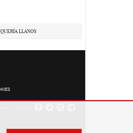
KIES
a.es
Síguenos