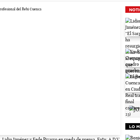
NOTI
LO M
Lidio Jiménez y Fede Pizarro en rueda de prensa. Foto: A.D.V.