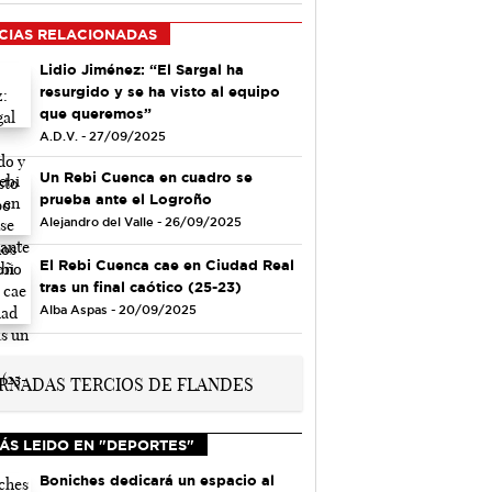
CIAS RELACIONADAS
Lidio Jiménez: “El Sargal ha
resurgido y se ha visto al equipo
que queremos”
A.D.V. - 27/09/2025
Un Rebi Cuenca en cuadro se
prueba ante el Logroño
Alejandro del Valle - 26/09/2025
El Rebi Cuenca cae en Ciudad Real
tras un final caótico (25-23)
Alba Aspas - 20/09/2025
ÁS LEIDO EN "DEPORTES"
Boniches dedicará un espacio al