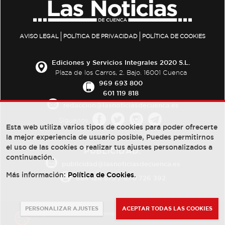
AVISO LEGAL
POLÍTICA DE PRIVACIDAD
POLÍTICA DE COOKIES
Ediciones y Servicios Integrales 2020 S.L.
Plaza de los Carros, 2. Bajo. 16001 Cuenca
969 693 800
601 119 818
redaccion@lasnoticiasdecuenca.es
Síguenos
Esta web utiliza varios tipos de cookies para poder ofrecerte
la mejor experiencia de usuario posible, Puedes permitirnos
el uso de las cookies o realizar tus ajustes personalizados a
PUBLICIDAD:
continuación.
publicidad@lasnoticiasdecuenca.es
Más información:
Política de Cookies
.
684 126 573
/
670 726 392
PERSONALIZAR AJUSTES
ACEPTAR TODAS LAS COOKIES
© Copyright 2013 -
2022
| Ediciones y Servicios Integrales 2020 S.L.