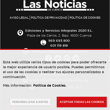
AVISO LEGAL
POLÍTICA DE PRIVACIDAD
POLÍTICA DE COOKIES
Ediciones y Servicios Integrales 2020 S.L.
Plaza de los Carros, 2. Bajo. 16001 Cuenca
969 693 800
601 119 818
redaccion@lasnoticiasdecuenca.es
Síguenos
Esta web utiliza varios tipos de cookies para poder ofrecerte
la mejor experiencia de usuario posible, Puedes permitirnos
el uso de las cookies o realizar tus ajustes personalizados a
PUBLICIDAD:
continuación.
publicidad@lasnoticiasdecuenca.es
Más información:
Política de Cookies
.
684 126 573
/
670 726 392
PERSONALIZAR AJUSTES
ACEPTAR TODAS LAS COOKIES
© Copyright 2013 -
2022
| Ediciones y Servicios Integrales 2020 S.L.