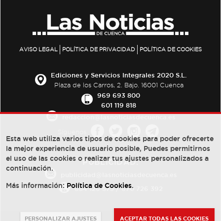
AVISO LEGAL
POLÍTICA DE PRIVACIDAD
POLÍTICA DE COOKIES
Ediciones y Servicios Integrales 2020 S.L.
Plaza de los Carros, 2. Bajo. 16001 Cuenca
969 693 800
601 119 818
redaccion@lasnoticiasdecuenca.es
Síguenos
Esta web utiliza varios tipos de cookies para poder ofrecerte
la mejor experiencia de usuario posible, Puedes permitirnos
el uso de las cookies o realizar tus ajustes personalizados a
PUBLICIDAD:
continuación.
publicidad@lasnoticiasdecuenca.es
Más información:
Política de Cookies
.
684 126 573
/
670 726 392
PERSONALIZAR AJUSTES
ACEPTAR TODAS LAS COOKIES