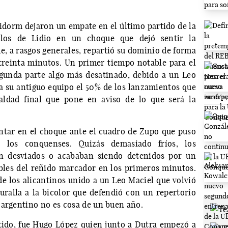
orm dejaron un empate en el último partido de la
los de Lidio en un choque que dejó sentir la
e, a rasgos generales, repartió su dominio de forma
treinta minutos. Un primer tiempo notable para el
gunda parte algo más desatinado, debido a un Leo
 a su antiguo equipo el 50% de los lanzamientos que
ualdad final que pone en aviso de lo que será la
cantar en el choque ante el cuadro de Zupo que puso
 los conquenses. Quizás demasiado fríos, los
an desviados o acababan siendo detenidos por un
bles del reñido marcador en los primeros minutos.
de los alicantinos unido a un Leo Maciel que volvió
uralla a la bicolor que defendió con un repertorio
 argentino no es cosa de un buen año.
tido, fue Hugo López quien junto a Dutra empezó a