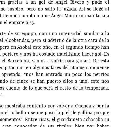
rm gracias a un gol de Ángel Rivero y pudo el
o suspiro, pero no salió la jugada. Así se llegó al
l tiempo cumplido, que Ángel Montoro mandaría a
n el empate a 23.
rte de su equipo, con una intensidad similar a la
 Alcobendas, pero si advirtió de la otra cara de la
pera en Asobal este año, en el segundo tiempo han
l portero y nos ha costado muchísimo hacer gol. Es
el Barcelona, vamos a sufrir para ganar”. De esta
cipitación” en algunas fases del ataque conquense
 apretado: “nos han entrado un poco los nervios
ndo de cinco se han puesto ellos a uno, esto nos
os cuenta de lo que será el resto de la temporada,
”.
l se mostraba contento por volver a Cuenca y por la
 el pabellón se me puso la piel de gallina porque
momentos”. Entre risas, el guardameta achacaba su
r gran conocedor de sus rivales, bien por haber