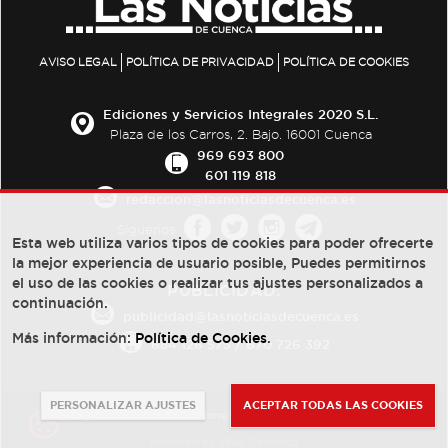
AVISO LEGAL
POLÍTICA DE PRIVACIDAD
POLÍTICA DE COOKIES
Ediciones y Servicios Integrales 2020 S.L.
Plaza de los Carros, 2. Bajo. 16001 Cuenca
969 693 800
601 119 818
redaccion@lasnoticiasdecuenca.es
Síguenos
Esta web utiliza varios tipos de cookies para poder ofrecerte
la mejor experiencia de usuario posible, Puedes permitirnos
el uso de las cookies o realizar tus ajustes personalizados a
PUBLICIDAD:
continuación.
publicidad@lasnoticiasdecuenca.es
Más información:
Política de Cookies
.
684 126 573
/
670 726 392
PERSONALIZAR AJUSTES
ACEPTAR TODAS LAS COOKIES
© Copyright 2013 -
2022
| Ediciones y Servicios Integrales 2020 S.L.
Powered by
Web Dinámica