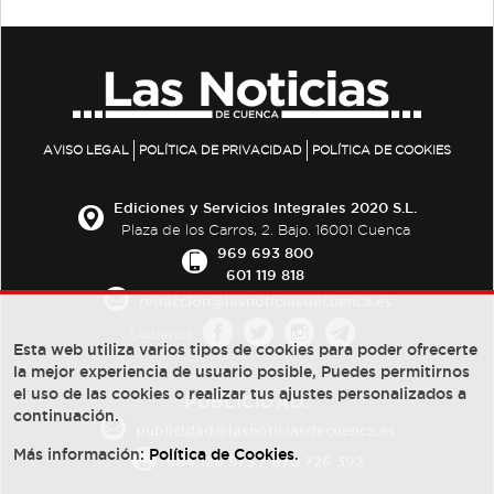
AVISO LEGAL
POLÍTICA DE PRIVACIDAD
POLÍTICA DE COOKIES
Ediciones y Servicios Integrales 2020 S.L.
Plaza de los Carros, 2. Bajo. 16001 Cuenca
969 693 800
601 119 818
redaccion@lasnoticiasdecuenca.es
Síguenos
Esta web utiliza varios tipos de cookies para poder ofrecerte
la mejor experiencia de usuario posible, Puedes permitirnos
el uso de las cookies o realizar tus ajustes personalizados a
PUBLICIDAD:
continuación.
publicidad@lasnoticiasdecuenca.es
Más información:
Política de Cookies
.
684 126 573
/
670 726 392