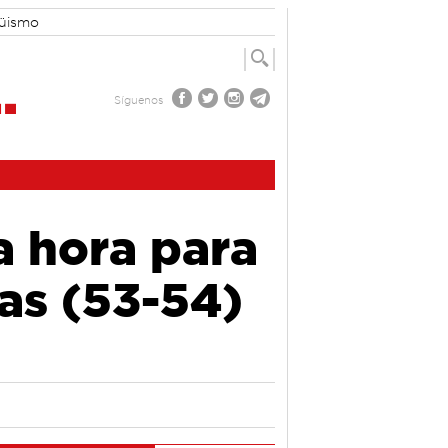
güismo
Síguenos
a hora para
ias (53-54)