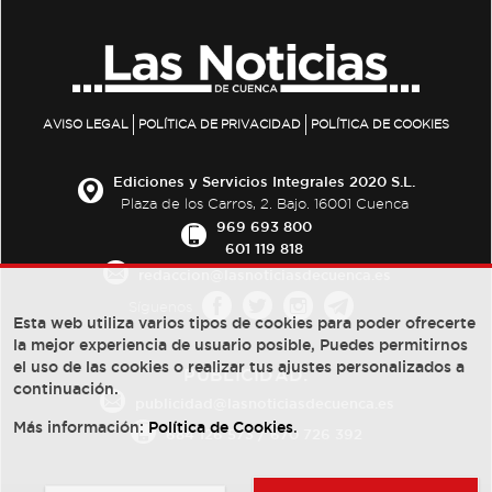
AVISO LEGAL
POLÍTICA DE PRIVACIDAD
POLÍTICA DE COOKIES
Ediciones y Servicios Integrales 2020 S.L.
Plaza de los Carros, 2. Bajo. 16001 Cuenca
969 693 800
601 119 818
redaccion@lasnoticiasdecuenca.es
Síguenos
Esta web utiliza varios tipos de cookies para poder ofrecerte
la mejor experiencia de usuario posible, Puedes permitirnos
el uso de las cookies o realizar tus ajustes personalizados a
PUBLICIDAD:
continuación.
publicidad@lasnoticiasdecuenca.es
Más información:
Política de Cookies
.
684 126 573
/
670 726 392