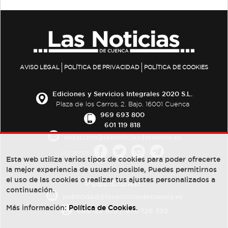
AVISO LEGAL
POLÍTICA DE PRIVACIDAD
POLÍTICA DE COOKIES
Ediciones y Servicios Integrales 2020 S.L.
Plaza de los Carros, 2. Bajo. 16001 Cuenca
969 693 800
601 119 818
redaccion@lasnoticiasdecuenca.es
Síguenos
Esta web utiliza varios tipos de cookies para poder ofrecerte
la mejor experiencia de usuario posible, Puedes permitirnos
el uso de las cookies o realizar tus ajustes personalizados a
PUBLICIDAD:
continuación.
publicidad@lasnoticiasdecuenca.es
Más información:
Política de Cookies
.
684 126 573
/
670 726 392