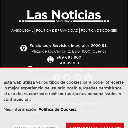
AVISO LEGAL
POLÍTICA DE PRIVACIDAD
POLÍTICA DE COOKIES
Ediciones y Servicios Integrales 2020 S.L.
Plaza de los Carros, 2. Bajo. 16001 Cuenca
969 693 800
601 119 818
redaccion@lasnoticiasdecuenca.es
Síguenos
Esta web utiliza varios tipos de cookies para poder ofrecerte
la mejor experiencia de usuario posible, Puedes permitirnos
el uso de las cookies o realizar tus ajustes personalizados a
PUBLICIDAD:
continuación.
publicidad@lasnoticiasdecuenca.es
Más información:
Política de Cookies
.
684 126 573
/
670 726 392