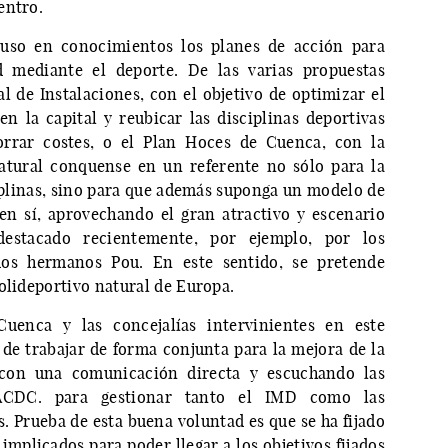
entro.
puso en conocimientos los planes de acción para
d mediante el deporte. De las varias propuestas
l de Instalaciones, con el objetivo de optimizar el
en la capital y reubicar las disciplinas deportivas
orrar costes, o el Plan Hoces de Cuenca, con la
atural conquense en un referente no sólo para la
ciplinas, sino para que además suponga un modelo de
n sí, aprovechando el gran atractivo y escenario
estacado recientemente, por ejemplo, por los
os hermanos Pou. En este sentido, se pretende
olideportivo natural de Europa.
uenca y las concejalías intervinientes en este
de trabajar de forma conjunta para la mejora de la
, con una comunicación directa y escuchando las
ACDC. para gestionar tanto el IMD como las
. Prueba de esta buena voluntad es que se ha fijado
mplicados para poder llegar a los objetivos fijados