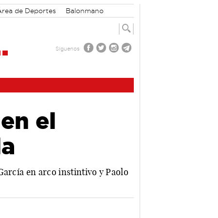
Área de Deportes
Balonmano
Síguenos
en el
la
arcía en arco instintivo y Paolo