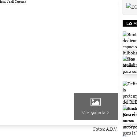
LO M
Ver galería >
Fotos: A.D.V.