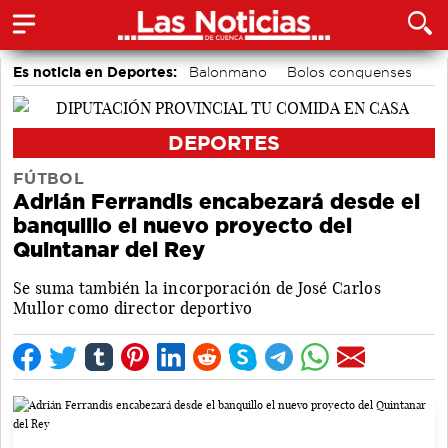
Es noticia en Deportes:
Balonmano
Bolos conquenses
Fútbol
Motor
Bádminton
Ciclismo
Piragüismo
Área de Deportes
DEPORTES
FÚTBOL
Adrián Ferrandis encabezará desde el
banquillo el nuevo proyecto del
Quintanar del Rey
Se suma también la incorporación de José Carlos
Mullor como director deportivo