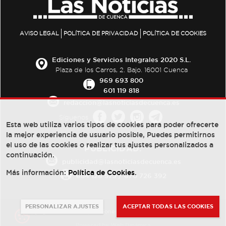
AVISO LEGAL
POLÍTICA DE PRIVACIDAD
POLÍTICA DE COOKIES
Ediciones y Servicios Integrales 2020 S.L.
Plaza de los Carros, 2. Bajo. 16001 Cuenca
969 693 800
601 119 818
redaccion@lasnoticiasdecuenca.es
Síguenos
Esta web utiliza varios tipos de cookies para poder ofrecerte
la mejor experiencia de usuario posible, Puedes permitirnos
el uso de las cookies o realizar tus ajustes personalizados a
PUBLICIDAD:
continuación.
publicidad@lasnoticiasdecuenca.es
Más información:
Política de Cookies
.
684 126 573
/
670 726 392
PERSONALIZAR AJUSTES
ACEPTAR TODAS LAS COOKIES
© Copyright 2013 -
2022
| Ediciones y Servicios Integrales 2020 S.L.
Powered by
Web Dinámica