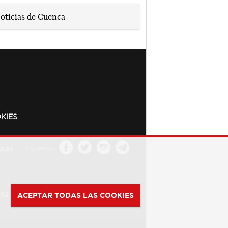
KIES
a.es
Síguenos
392
ACEPTAR TODAS LAS COOKIES