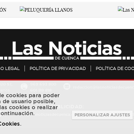
SO LEGAL
POLÍTICA DE PRIVACIDAD
POLÍTICA DE COO
20 S.L.
969 693 800
redaccion@lasnoticiasdecuenc
601 119 818
Cuenca
 de cookies para poder
a de usuario posible,
PUBLICIDAD:
las cookies o realizar
continuación.
publicidad@lasnoticiasdecuenca.es
684 126 573
/
670 726 
PERSONALIZAR AJUSTES
 Cookies
.