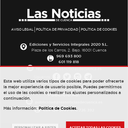
AVISO LEGAL
POLÍTICA DE PRIVACIDAD
POLÍTICA DE COOKIES
Ediciones y Servicios Integrales 2020 S.L.
Plaza de los Carros, 2. Bajo. 16001 Cuenca
969 693 800
601 119 818
redaccion@lasnoticiasdecuenca.es
Síguenos
Esta web utiliza varios tipos de cookies para poder ofrecerte
la mejor experiencia de usuario posible, Puedes permitirnos
el uso de las cookies o realizar tus ajustes personalizados a
PUBLICIDAD:
continuación.
publicidad@lasnoticiasdecuenca.es
Más información:
Política de Cookies
.
684 126 573
/
670 726 392
PERSONALIZAR AJUSTES
ACEPTAR TODAS LAS COOKIES