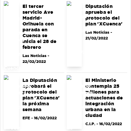
El tercer
Diputación
servicio Ave
aprueba el
Madrid-
protocolo del
Orihuela con
plan 'XCuenca'
parada en
Las Noticias
-
Cuenca se
21/02/2022
inicia el 28 de
febrero
Las Noticias
-
22/02/2022
La Diputación
El Ministerio
aprobará el
contempla 25
protocolo del
millones para
plan 'XCuenca'
actuaciones de
la próxima
integración
semana
urbana en la
ciudad
EFE
- 16/02/2022
C.I.P.
- 16/02/2022