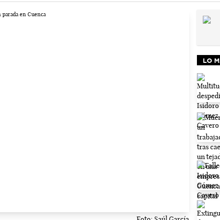
LO M
Foto: Saúl García