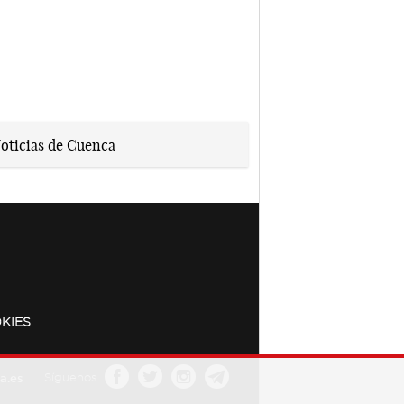
KIES
a.es
Síguenos