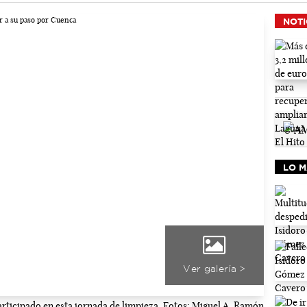
NOTI
LO M
Ver galería >
ticipado en esta jornada de limpieza. Fotos: Miguel A. Ramón