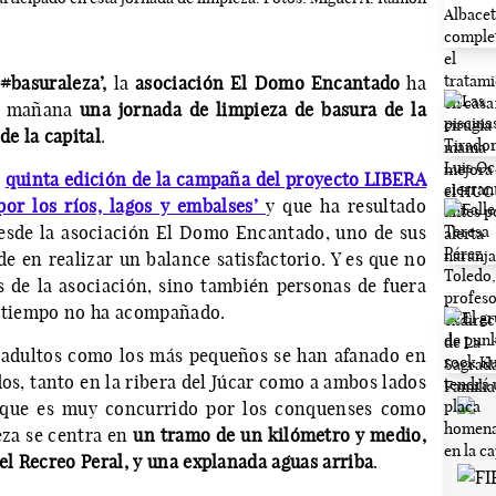
#basuraleza’,
la
asociación El Domo Encantado
ha
la mañana
una jornada de limpieza de basura de la
de la capital
.
a
quinta edición de la campaña del proyecto LIBERA
or los ríos, lagos y embalses’
y que ha resultado
desde la asociación El Domo Encantado, uno de sus
e en realizar un balance satisfactorio. Y es que no
 de la asociación, sino también personas de fuera
 el tiempo no ha acompañado.
o adultos como los más pequeños se han afanado en
os, tanto en la ribera del Júcar como a ambos lados
y que es muy concurrido por los conquenses como
eza se centra en
un tramo de un kilómetro y medio,
 el Recreo Peral, y una explanada aguas arriba
.