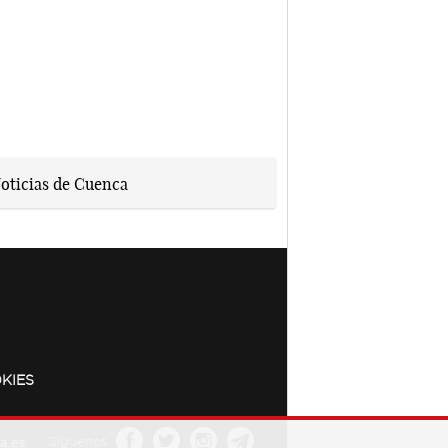
KIES
a.es
Síguenos