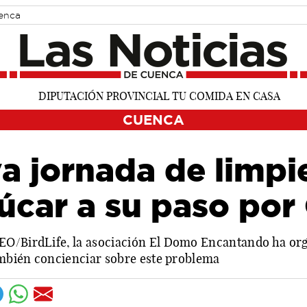
uenca
CUENCA
va jornada de limpi
Júcar a su paso po
O/BirdLife, la asociación El Domo Encantando ha orga
también concienciar sobre este problema