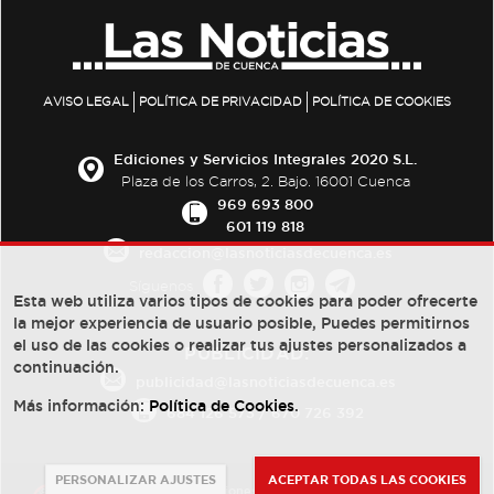
AVISO LEGAL
POLÍTICA DE PRIVACIDAD
POLÍTICA DE COOKIES
Ediciones y Servicios Integrales 2020 S.L.
Plaza de los Carros, 2. Bajo. 16001 Cuenca
969 693 800
601 119 818
redaccion@lasnoticiasdecuenca.es
Síguenos
Esta web utiliza varios tipos de cookies para poder ofrecerte
la mejor experiencia de usuario posible, Puedes permitirnos
el uso de las cookies o realizar tus ajustes personalizados a
PUBLICIDAD:
continuación.
publicidad@lasnoticiasdecuenca.es
Más información:
Política de Cookies
.
684 126 573
/
670 726 392
PERSONALIZAR AJUSTES
ACEPTAR TODAS LAS COOKIES
© Copyright 2013 -
2022
| Ediciones y Servicios Integrales 2020 S.L.