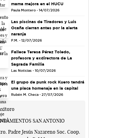
mama mejora en el HUCU
Paula Montero - 14/07/2026
Las piscinas de Tiradores y Luis
Ocaña cierran antes por la alerta
naranja
P.M. - 12/07/2026
Fallece Teresa Pérez Toledo,
profesora y exdirectora de La
Sagrada Familia
Las Noticias - 10/07/2026
El grupo de punk rock Kuero tendrá
una placa homenaje en la capital
Rubén M. Checa - 27/07/2026