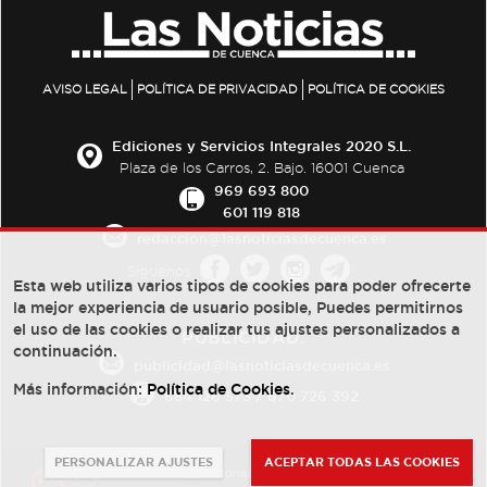
AVISO LEGAL
POLÍTICA DE PRIVACIDAD
POLÍTICA DE COOKIES
Ediciones y Servicios Integrales 2020 S.L.
Plaza de los Carros, 2. Bajo. 16001 Cuenca
969 693 800
601 119 818
redaccion@lasnoticiasdecuenca.es
Síguenos
Esta web utiliza varios tipos de cookies para poder ofrecerte
la mejor experiencia de usuario posible, Puedes permitirnos
el uso de las cookies o realizar tus ajustes personalizados a
PUBLICIDAD:
continuación.
publicidad@lasnoticiasdecuenca.es
Más información:
Política de Cookies
.
684 126 573
/
670 726 392
PERSONALIZAR AJUSTES
ACEPTAR TODAS LAS COOKIES
© Copyright 2013 -
2022
| Ediciones y Servicios Integrales 2020 S.L.