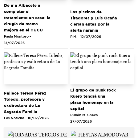
De ir a Albacete a
completar el
Las piscinas de
tratamiento en casa: la
Tiradores y Luis Ocaña
cirugía de mama
cierran antes por la
mejora en el HUCU
alerta naranja
Paula Montero -
P.M. - 12/07/2026
14/07/2026
El grupo de punk rock
Fallece Teresa Pérez
Kuero tendrá una
Toledo, profesora y
placa homenaje en la
exdirectora de La
capital
Sagrada Familia
Rubén M. Checa -
Las Noticias - 10/07/2026
27/07/2026