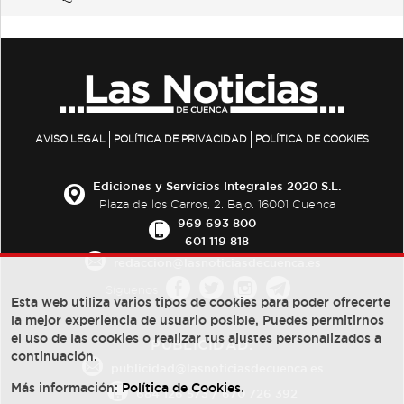
AVISO LEGAL
POLÍTICA DE PRIVACIDAD
POLÍTICA DE COOKIES
Ediciones y Servicios Integrales 2020 S.L.
Plaza de los Carros, 2. Bajo. 16001 Cuenca
969 693 800
601 119 818
redaccion@lasnoticiasdecuenca.es
Síguenos
Esta web utiliza varios tipos de cookies para poder ofrecerte
la mejor experiencia de usuario posible, Puedes permitirnos
el uso de las cookies o realizar tus ajustes personalizados a
PUBLICIDAD:
continuación.
publicidad@lasnoticiasdecuenca.es
Más información:
Política de Cookies
.
684 126 573
/
670 726 392