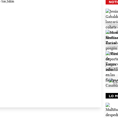
NOTI
LO M