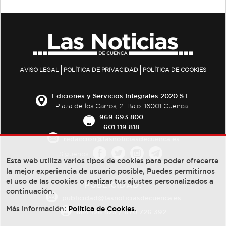
AVISO LEGAL
POLÍTICA DE PRIVACIDAD
POLÍTICA DE COOKIES
Ediciones y Servicios Integrales 2020 S.L.
Plaza de los Carros, 2. Bajo. 16001 Cuenca
969 693 800
601 119 818
redaccion@lasnoticiasdecuenca.es
Síguenos
Esta web utiliza varios tipos de cookies para poder ofrecerte
la mejor experiencia de usuario posible, Puedes permitirnos
el uso de las cookies o realizar tus ajustes personalizados a
PUBLICIDAD:
continuación.
publicidad@lasnoticiasdecuenca.es
Más información:
Política de Cookies
.
684 126 573
/
670 726 392