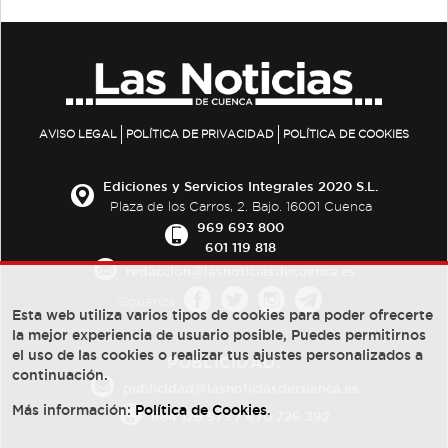
AVISO LEGAL
POLÍTICA DE PRIVACIDAD
POLÍTICA DE COOKIES
Ediciones y Servicios Integrales 2020 S.L.
Plaza de los Carros, 2. Bajo. 16001 Cuenca
969 693 800
601 119 818
redaccion@lasnoticiasdecuenca.es
Síguenos
Esta web utiliza varios tipos de cookies para poder ofrecerte
la mejor experiencia de usuario posible, Puedes permitirnos
el uso de las cookies o realizar tus ajustes personalizados a
PUBLICIDAD:
continuación.
publicidad@lasnoticiasdecuenca.es
Más información:
Política de Cookies
.
684 126 573
/
670 726 392