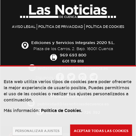
AVISO LEGAL
POLÍTICA DE PRIVACIDAD
POLÍTICA DE COOKIES
Ediciones y Servicios Integrales 2020 S.L.
Plaza de los Carros, 2. Bajo. 16001 Cuenca
969 693 800
601 119 818
redaccion@lasnoticiasdecuenca.es
Síguenos
Esta web utiliza varios tipos de cookies para poder ofrecerte
la mejor experiencia de usuario posible, Puedes permitirnos
el uso de las cookies o realizar tus ajustes personalizados a
PUBLICIDAD:
continuación.
publicidad@lasnoticiasdecuenca.es
Más información:
Política de Cookies
.
684 126 573
/
670 726 392
PERSONALIZAR AJUSTES
ACEPTAR TODAS LAS COOKIES
© Copyright 2013 -
2022
| Ediciones y Servicios Integrales 2020 S.L.