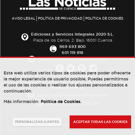
AVISO LEGAL
POLÍTICA DE PRIVACIDAD
POLÍTICA DE COOKIES
Ediciones y Servicios Integrales 2020 S.L.
Plaza de los Carros, 2. Bajo. 16001 Cuenca
969 693 800
601 119 818
redaccion@lasnoticiasdecuenca.es
Síguenos
Esta web utiliza varios tipos de cookies para poder ofrecerte
la mejor experiencia de usuario posible, Puedes permitirnos
el uso de las cookies o realizar tus ajustes personalizados a
PUBLICIDAD:
continuación.
publicidad@lasnoticiasdecuenca.es
Más información:
Política de Cookies
.
684 126 573
/
670 726 392
PERSONALIZAR AJUSTES
ACEPTAR TODAS LAS COOKIES
© Copyright 2013 -
2022
| Ediciones y Servicios Integrales 2020 S.L.
Powered by
Web Dinámica