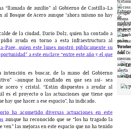
 “llamada de auxilio” al Gobierno de Castilla-La
n al Bosque de Acero aunque "ahora mismo no hay
lcalde de la ciudad, Darío Dolz, quien ha contado a
idió ayuda en torno a esta infraestructura al
ía-Page, quien este lunes mostró públicamente su
ortunidad” a este enclave “entre este año y el que
la intención es buscar, de la mano del Gobierno
nitivo” –aunque ha confiado en que sea así- sea
e acero y cristal. “Están dispuestos a ayudar al
l es el proyecto o las actuaciones que tiene que
ue hay que hacer a ese espacio”, ha indicado.
torio ha acometido diversas actuaciones en este
os
aunque ha reconocido que se “los ha tragado la
e ven” las mejoras en este espacio que no ha tenido