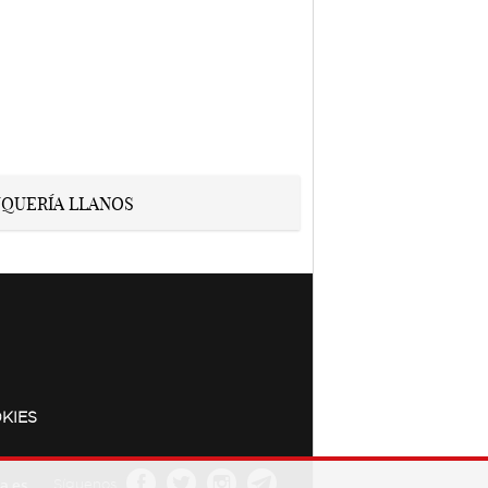
KIES
a.es
Síguenos