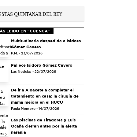
ÁS LEIDO EN "CUENCA"
Multitudinaria despedida a Isidoro
Gómez Cavero
P.M. - 23/07/2026
Fallece Isidoro Gómez Cavero
Las Noticias - 22/07/2026
De ir a Albacete a completar el
tratamiento en casa: la cirugía de
mama mejora en el HUCU
Paula Montero - 14/07/2026
Las piscinas de Tiradores y Luis
Ocaña cierran antes por la alerta
naranja