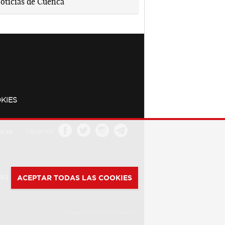
KIES
a.es
Síguenos
392
ACEPTAR TODAS LAS COOKIES
Powered by
Web Dinámica