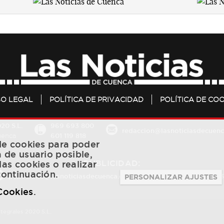
SO LEGAL
POLÍTICA DE PRIVACIDAD
POLÍTICA DE COO
20 S.L.
969 693 800
redaccion@lasnoticiasdecuenc
601 119 818
Cuenca
 de cookies para poder
a de usuario posible,
PUBLICIDAD:
las cookies o realizar
continuación.
publicidad@lasnoticiasdecuenca.es
684 126 573
/
670 726 
PERSONALIZAR AJUSTES
 Cookies
.
ntegrales 2020 S.L.