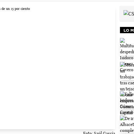
LO M
Foto: Saúl García