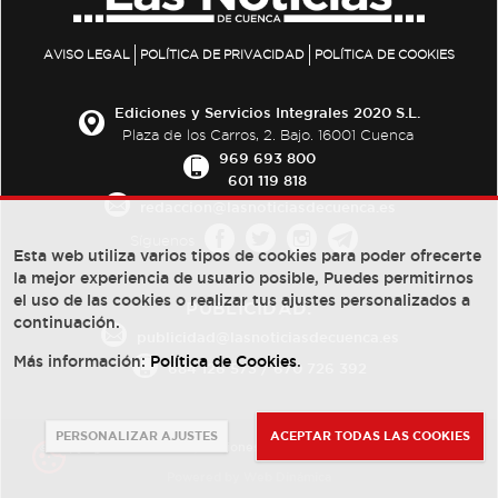
AVISO LEGAL
POLÍTICA DE PRIVACIDAD
POLÍTICA DE COOKIES
Ediciones y Servicios Integrales 2020 S.L.
Plaza de los Carros, 2. Bajo. 16001 Cuenca
969 693 800
601 119 818
redaccion@lasnoticiasdecuenca.es
Síguenos
Esta web utiliza varios tipos de cookies para poder ofrecerte
la mejor experiencia de usuario posible, Puedes permitirnos
el uso de las cookies o realizar tus ajustes personalizados a
PUBLICIDAD:
continuación.
publicidad@lasnoticiasdecuenca.es
Más información:
Política de Cookies
.
684 126 573
/
670 726 392
PERSONALIZAR AJUSTES
ACEPTAR TODAS LAS COOKIES
© Copyright 2013 -
2022
| Ediciones y Servicios Integrales 2020 S.L.
Powered by
Web Dinámica