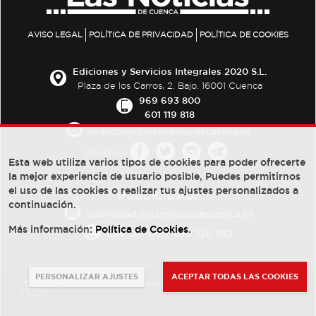
AVISO LEGAL
POLÍTICA DE PRIVACIDAD
POLÍTICA DE COOKIES
Ediciones y Servicios Integrales 2020 S.L.
Plaza de los Carros, 2. Bajo. 16001 Cuenca
969 693 800
601 119 818
redaccion@lasnoticiasdecuenca.es
Síguenos
Esta web utiliza varios tipos de cookies para poder ofrecerte
la mejor experiencia de usuario posible, Puedes permitirnos
el uso de las cookies o realizar tus ajustes personalizados a
PUBLICIDAD:
continuación.
publicidad@lasnoticiasdecuenca.es
Más información:
Política de Cookies
.
684 126 573
/
670 726 392
PERSONALIZAR AJUSTES
ACEPTAR TODAS LAS COOKIES
© Copyright 2013 -
2022
| Ediciones y Servicios Integrales 2020 S.L.
Powered by
Web Dinámica