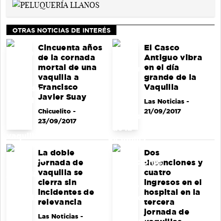
OTRAS NOTICIAS DE INTERÉS
Cincuenta años
El Casco
de la cornada
Antiguo vibra
mortal de una
en el día
vaquilla a
grande de la
Francisco
Vaquilla
Javier Suay
Las Noticias
-
Chicuelito
-
21/09/2017
23/09/2017
La doble
Dos
jornada de
detenciones y
vaquilla se
cuatro
cierra sin
ingresos en el
incidentes de
hospital en la
relevancia
tercera
jornada de
Las Noticias
-