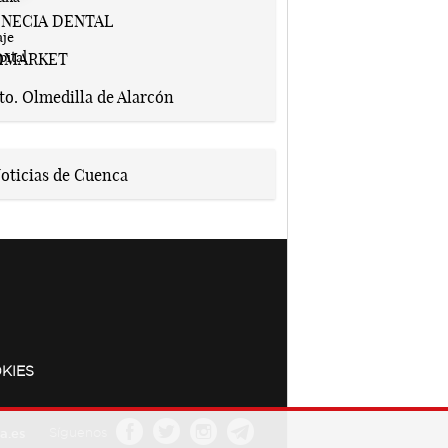
KIES
a.es
Síguenos