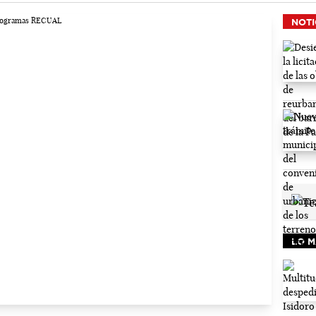
NOTI
LO M