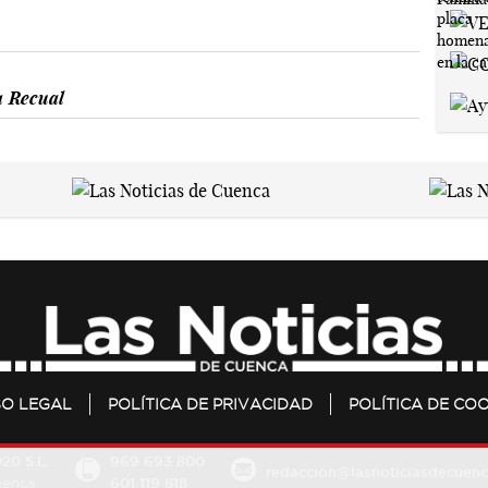
 Recual
SO LEGAL
POLÍTICA DE PRIVACIDAD
POLÍTICA DE COO
20 S.L.
969 693 800
redaccion@lasnoticiasdecuenc
601 119 818
Cuenca