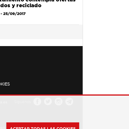
dos y reciclado
- 25/09/2017
KIES
a.es
Síguenos
392
ACEPTAR TODAS LAS COOKIES