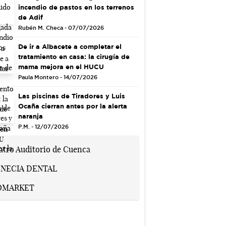
incendio de pastos en los terrenos
de Adif
Rubén M. Checa - 07/07/2026
De ir a Albacete a completar el
tratamiento en casa: la cirugía de
mama mejora en el HUCU
Paula Montero - 14/07/2026
Las piscinas de Tiradores y Luis
Ocaña cierran antes por la alerta
naranja
P.M. - 12/07/2026