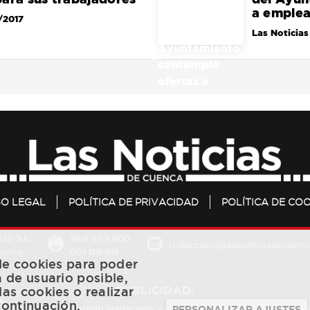
a emplea
/2017
Las Noticias
SO LEGAL
POLÍTICA DE PRIVACIDAD
POLÍTICA DE COO
20 S.L.
969 693 800
redaccion@lasnoticiasdecuenc
601 119 818
Cuenca
 de cookies para poder
a de usuario posible,
PUBLICIDAD:
las cookies o realizar
continuación.
publicidad@lasnoticiasdecuenca.es
684 126 573
/
670 726 
PERSONALIZAR AJUSTES