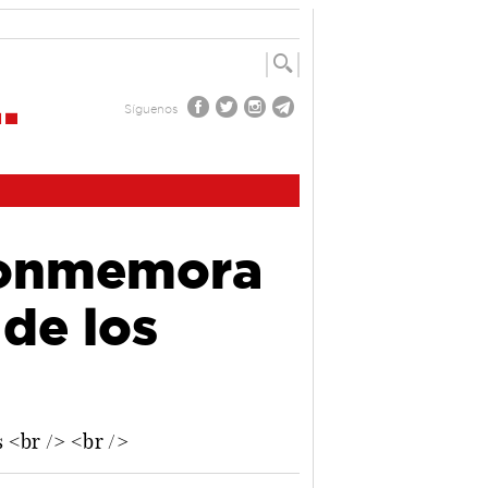
Síguenos
conmemora
 de los
s <br /> <br />