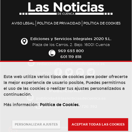
AVISO LEGAL
POLÍTICA DE PRIVACIDAD
POLÍTICA DE COOKIES
Ediciones y Servicios Integrales 2020 S.L.
Plaza de los Carros, 2. Bajo. 16001 Cuenca
969 693 800
601 119 818
redaccion@lasnoticiasdecuenca.es
Síguenos
Esta web utiliza varios tipos de cookies para poder ofrecerte
la mejor experiencia de usuario posible, Puedes permitirnos
el uso de las cookies o realizar tus ajustes personalizados a
PUBLICIDAD:
continuación.
publicidad@lasnoticiasdecuenca.es
Más información:
Política de Cookies
.
684 126 573
/
670 726 392
PERSONALIZAR AJUSTES
ACEPTAR TODAS LAS COOKIES
© Copyright 2013 -
2022
| Ediciones y Servicios Integrales 2020 S.L.