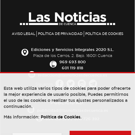
AVISO LEGAL
POLÍTICA DE PRIVACIDAD
POLÍTICA DE COOKIES
Ediciones y Servicios Integrales 2020 S.L.
Plaza de los Carros, 2. Bajo. 16001 Cuenca
969 693 800
601 119 818
redaccion@lasnoticiasdecuenca.es
Síguenos
Esta web utiliza varios tipos de cookies para poder ofrecerte
la mejor experiencia de usuario posible, Puedes permitirnos
el uso de las cookies o realizar tus ajustes personalizados a
PUBLICIDAD:
continuación.
publicidad@lasnoticiasdecuenca.es
Más información:
Política de Cookies
.
684 126 573
/
670 726 392