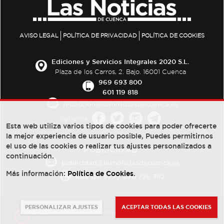
AVISO LEGAL
POLÍTICA DE PRIVACIDAD
POLÍTICA DE COOKIES
Ediciones y Servicios Integrales 2020 S.L.
Plaza de los Carros, 2. Bajo. 16001 Cuenca
969 693 800
601 119 818
redaccion@lasnoticiasdecuenca.es
Síguenos
Esta web utiliza varios tipos de cookies para poder ofrecerte
la mejor experiencia de usuario posible, Puedes permitirnos
el uso de las cookies o realizar tus ajustes personalizados a
PUBLICIDAD:
continuación.
publicidad@lasnoticiasdecuenca.es
Más información:
Política de Cookies
.
684 126 573
/
670 726 392
PERSONALIZAR AJUSTES
ACEPTAR TODAS LAS COOKIES
© Copyright 2013 -
2022
| Ediciones y Servicios Integrales 2020 S.L.