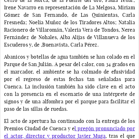
Irene Navarro en representación de La Melgosa, Miriam
Gómez de San Fernando, de Las Quinientas, Carla
Fresneda; Noelia Muñoz de los Tiradores Altos; Natalia
Racionero de Villaromán, Valeria Vera de Tondos, Nerea
Fernández de Nohales, Alba Alijas de Villanueva de los
Escuderos y, de ,Buenavista, Carla Pérez.
Abanicos y botellas de agua también se han colado en el
Parque de San Julián. A pesar del calor, con 34 grados en
el marcador, el ambiente se ha colmado de efusividad
por el regreso de estas fechas tan señaladas para
Cuenca. La inclusión también ha sido clave en el acto
con la presencia en el escenario de una intérprete de
signos y de una alfombra por el parque para facilitar el
paso de las sillas de ruedas.
El acto de apertura ha continuado con la entrega de los
Premios Ciudad de Cuenca y e
l pregón pronunciado por
el actor, director y productor Javier Muga
, tras el que