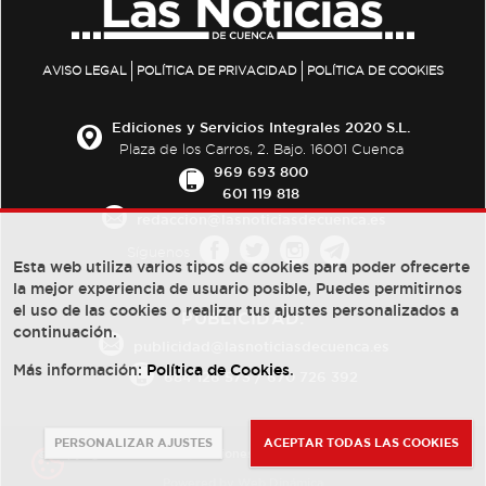
AVISO LEGAL
POLÍTICA DE PRIVACIDAD
POLÍTICA DE COOKIES
Ediciones y Servicios Integrales 2020 S.L.
Plaza de los Carros, 2. Bajo. 16001 Cuenca
969 693 800
601 119 818
redaccion@lasnoticiasdecuenca.es
Síguenos
Esta web utiliza varios tipos de cookies para poder ofrecerte
la mejor experiencia de usuario posible, Puedes permitirnos
el uso de las cookies o realizar tus ajustes personalizados a
PUBLICIDAD:
continuación.
publicidad@lasnoticiasdecuenca.es
Más información:
Política de Cookies
.
684 126 573
/
670 726 392
PERSONALIZAR AJUSTES
ACEPTAR TODAS LAS COOKIES
© Copyright 2013 -
2022
| Ediciones y Servicios Integrales 2020 S.L.
Powered by
Web Dinámica