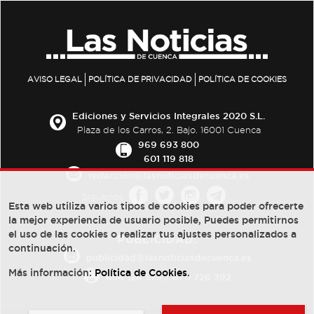
AVISO LEGAL
POLÍTICA DE PRIVACIDAD
POLÍTICA DE COOKIES
Ediciones y Servicios Integrales 2020 S.L.
Plaza de los Carros, 2. Bajo. 16001 Cuenca
969 693 800
601 119 818
redaccion@lasnoticiasdecuenca.es
Síguenos
Esta web utiliza varios tipos de cookies para poder ofrecerte
la mejor experiencia de usuario posible, Puedes permitirnos
el uso de las cookies o realizar tus ajustes personalizados a
PUBLICIDAD:
continuación.
publicidad@lasnoticiasdecuenca.es
Más información:
Política de Cookies
.
684 126 573
/
670 726 392