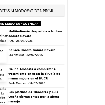
ÁS LEIDO EN "CUENCA"
Multitudinaria despedida a Isidoro
Gómez Cavero
P.M. - 23/07/2026
Fallece Isidoro Gómez Cavero
Las Noticias - 22/07/2026
De ir a Albacete a completar el
tratamiento en casa: la cirugía de
mama mejora en el HUCU
Paula Montero - 14/07/2026
Las piscinas de Tiradores y Luis
Ocaña cierran antes por la alerta
naranja