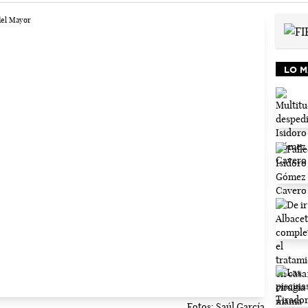
LO M
Fotos: Saúl García